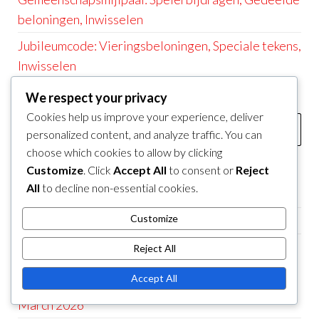
beloningen, Inwisselen
Jubileumcode: Vieringsbeloningen, Speciale tekens,
Inwisselen
We respect your privacy
ZOEKEN
Cookies help us improve your experience, deliver
Search
personalized content, and analyze traffic. You can
for:
choose which cookies to allow by clicking
CATEGORIEËN
Customize
. Click
Accept All
to consent or
Reject
All
to decline non-essential cookies.
Codes inwisselen in Seven Knights Idle Adventure
Customize
Evenementprijzen in Seven Knights Idle Adventure
Idle Bonussen in Seven Knights Idle Adventure
Reject All
Accept All
ARCHIEF
March 2026