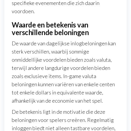
specifieke evenementen die zich daarin
voordoen.
Waarde en betekenis van
verschillende beloningen
De waarde van dagelijkse inlogbeloningen kan
sterk verschillen, waarbij sommige
onmiddellijke voordelen bieden zoals valuta,
terwijl andere langdurige voordelen bieden
zoals exclusieve items. In-game valuta
beloningen kunnen variëren van enkele centen
tot enkele dollars in equivalente waarde,
afhankelijk van de economie van het spel.
De betekenis ligt in de motivatie die deze
beloningen voor spelers creëren. Regelmatig
inloggen biedt niet alleen tastbare voordelen,