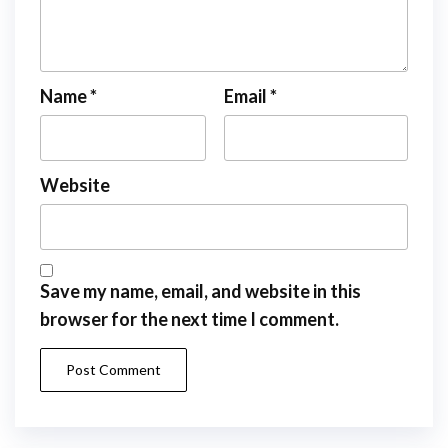
Name
*
Email
*
Website
Save my name, email, and website in this
browser for the next time I comment.