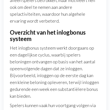
alleen spelers betrokken, maar motiveert hen
ook om deel te nemen aan andere
spelactiviteiten, waardoor hun algehele
ervaring wordt verbeterd.
Overzicht van het inlogbonus
systeem
Het inlogbonus systeem werkt doorgaans op
een dagelijkse cyclus, waarbij spelers
beloningen ontvangen op basis van het aantal
opeenvolgende dagen dat ze inloggen.
Bijvoorbeeld, inloggen op de eerste dag kan
een kleine beloning opleveren, terwijl inloggen
gedurende een week een substantiëlere bonus
kan bieden.
Spelers kunnen vaak hun voortgang volgen via