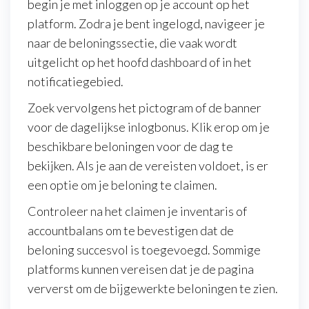
begin je met inloggen op je account op het
platform. Zodra je bent ingelogd, navigeer je
naar de beloningssectie, die vaak wordt
uitgelicht op het hoofd dashboard of in het
notificatiegebied.
Zoek vervolgens het pictogram of de banner
voor de dagelijkse inlogbonus. Klik erop om je
beschikbare beloningen voor de dag te
bekijken. Als je aan de vereisten voldoet, is er
een optie om je beloning te claimen.
Controleer na het claimen je inventaris of
accountbalans om te bevestigen dat de
beloning succesvol is toegevoegd. Sommige
platforms kunnen vereisen dat je de pagina
ververst om de bijgewerkte beloningen te zien.