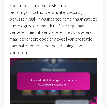
Spelers kunnen een consistente
beloningsstructuur verwachten, waarbij
bonussen vaak in waarde toenemen naarmate ze
hun inlogreeks behouden. Deze regelmaat
verbetert niet alleen de retentie van spelers,
maar bevordert ook een gevoel van prestatie
naarmate spelers door de beloningsniveaus
vorderen.