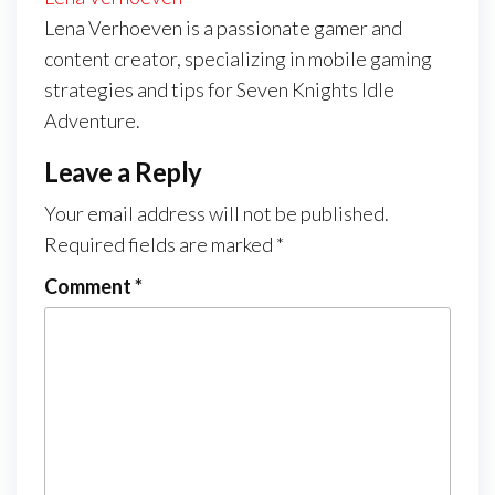
Lena Verhoeven is a passionate gamer and
content creator, specializing in mobile gaming
strategies and tips for Seven Knights Idle
Adventure.
Leave a Reply
Your email address will not be published.
Required fields are marked
*
Comment
*