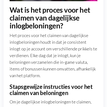
Wat is het proces voor het
claimen van dagelijkse
inlogbeloningen?
Het proces voor het claimen van dagelijkse
inlogbeloningen houdt in dat je consistent
inlogt op je account om verschillende prikkels te
verdienen. Elke dag dat je inlogt, kun je
beloningen verzamelen die in-game valuta,
items of bonussen kunnen omvatten, afhankelijk
van het platform.
Stapsgewijze instructies voor het
claimen van beloningen
Om je dagelijkse inlogbeloningen te claimen,