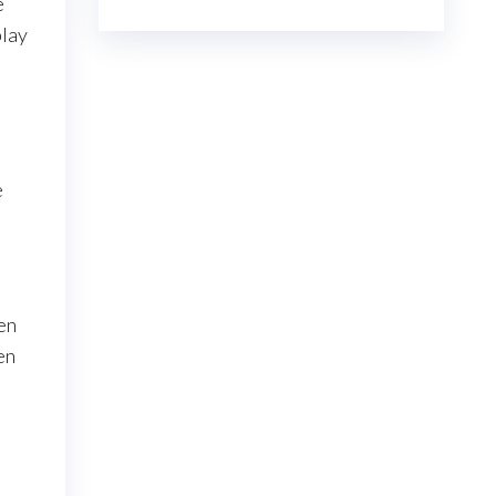
e
play
e
en
en