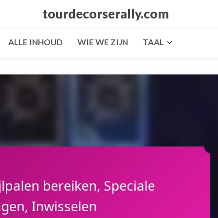
tourdecorserally.com
ALLE INHOUD
WIE WE ZIJN
TAAL