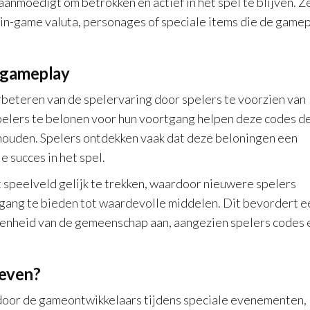
aanmoedigt om betrokken en actief in het spel te blijven. Z
 in-game valuta, personages of speciale items die de game
e gameplay
rbeteren van de spelervaring door spelers te voorzien van
pelers te belonen voor hun voortgang helpen deze codes d
houden. Spelers ontdekken vaak dat deze beloningen een
 succes in het spel.
speelveld gelijk te trekken, waardoor nieuwere spelers
gang te bieden tot waardevolle middelen. Dit bevordert e
enheid van de gemeenschap aan, aangezien spelers codes 
even?
oor de gameontwikkelaars tijdens speciale evenementen,