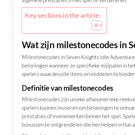
algehele prestaties in het spel te verbeteren.
Key sections in the article:
Wat zijn milestonecodes in 
Milestonecodes in Seven Knights Idle Adventure 
beloningen wanneer ze specifieke mijlpalen in h
spelers waardevolle items en middelen te biede
Definitie van milestonecodes
Milestonecodes zijn unieke alfanumerieke reeks
spelers kunnen invoeren om beloningen te ontva
prestaties of evenementen binnen het spel. Spele
bonussen te ontgrendelen die hen helpen in hun 