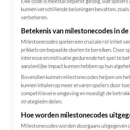
Elke code is meestal beperkt geldig, wat spelers 
kunnen verschillende beloningen bevatten, zoals
verbeteren.
Betekenis van milestonecodes in d
Milestonecodes spelen een cruciale rol in het ve
prikkels om bepaalde doelen te bereiken. Door s
interesse en motivatie gedurende het spel te be
aanzienlijke impact kunnen hebben op hun algehele
Bovendien kunnen milestonecodes helpen om het 
kunnen inhalen op meer ervaren spelers door toe
competitievere omgeving en moedigt de betrokk
strategieën delen.
Hoe worden milestonecodes uitgeg
Milestonecodes worden doorgaans uitgegeven d